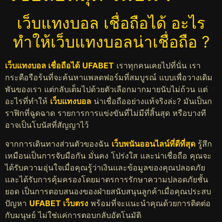
เว็บแทงบอล เชื่อถือได้ อะไร
ทำให้เว็บแทงบอลน่าเชื่อถือ ?
เว็บแทงบอล เชื่อถือได้
UFABET
เราทุกคนเคยไปที่นั่น เรา
กระตือรือร้นที่จะค้นหาแพลตฟอร์มที่สมบูรณ์ แบบเพื่อวางเดิม
พันของเรา แต่กลับเต็มไปด้วยตัวเลือกมากมายนับไม่ถ้วน แต่
อะไรที่ทำให้
เว็บแทงบอล
น่าเชื่อถืออย่างแท้จริงล่ะ? มันเป็นก
ราฟิกที่ฉูดฉาด รายการการแข่งขันที่ไม่มีที่สิ้นสุด หรือบางที
อาจเป็นโบนัสที่สัญญาไว้
จากการเดินทางส่วนตัวของฉัน
เว็บพนันออนไลน์ที่ดีที่สุด
รู้สึก
เหมือนเป็นการจับมือกัน มั่นคง โปร่งใส และน่าเชื่อถือ คุณจะ
ได้รับความอุ่นใจเมื่อคุณรู้ว่าเงินและข้อมูลของคุณปลอดภัย
และได้รับการคุ้มครองโดยมาตรการรักษาความปลอดภัยชั้น
ยอด เป็นการตอบสนองของฝ่ายสนับสนุนลูกค้าเมื่อคุณประสบ
ปัญหา
UFABET เว็บตรง
พร้อมที่จะแนะนำคุณด้วยการติดต่อ
กับมนุษย์ ไม่ใช่แค่การตอบกลับอัตโนมัติ