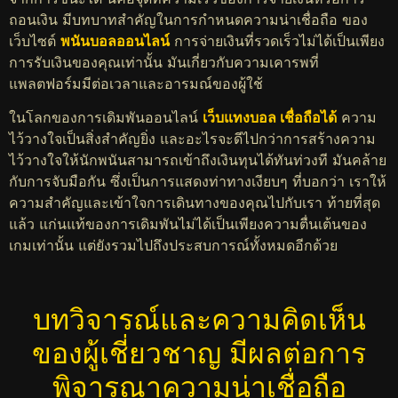
ถอนเงิน มีบทบาทสำคัญในการกำหนดความน่าเชื่อถือ ของ
เว็บไซต์
พนันบอลออนไลน์
การจ่ายเงินที่รวดเร็วไม่ได้เป็นเพียง
การรับเงินของคุณเท่านั้น มันเกี่ยวกับความเคารพที่
แพลตฟอร์มมีต่อเวลาและอารมณ์ของผู้ใช้
ในโลกของการเดิมพันออนไลน์
เว็บแทงบอล เชื่อถือได้
ความ
ไว้วางใจเป็นสิ่งสำคัญยิ่ง และอะไรจะดีไปกว่าการสร้างความ
ไว้วางใจให้นักพนันสามารถเข้าถึงเงินทุนได้ทันท่วงที มันคล้าย
กับการจับมือกัน ซึ่งเป็นการแสดงท่าทางเงียบๆ ที่บอกว่า เราให้
ความสำคัญและเข้าใจการเดินทางของคุณไปกับเรา ท้ายที่สุด
แล้ว แก่นแท้ของการเดิมพันไม่ได้เป็นเพียงความตื่นเต้นของ
เกมเท่านั้น แต่ยังรวมไปถึงประสบการณ์ทั้งหมดอีกด้วย
บทวิจารณ์และความคิดเห็น
ของผู้เชี่ยวชาญ มีผลต่อการ
พิจารณาความน่าเชื่อถือ