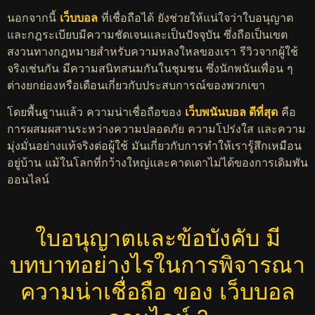
นอกจากนี้
เว็บบอล
ที่เชื่อถือได้ ยังช่วยให้แน่ใจว่าใบอนุญาต
และกฎระเบียบมีความชัดเจนและเป็นปัจจุบัน ซึ่งถือเป็นเขต
สงวนทางกฎหมายสำหรับความหลงใหลของเรา รีวิวจากผู้ใช้
จริงเช่นกัน มีความสนิทสนมกันในชุมชน ซึ่งนักพนันเพื่อน ๆ
ต่างยกย่องหรือเตือนเกี่ยวกับประสบการณ์ของพวกเขา
โดยพื้นฐานแล้ว ความน่าเชื่อถือของ
เว็บพนันบอล ดีที่สุด
คือ
การผสมผสานระหว่างความปลอดภัย ความโปร่งใส และความ
มุ่งมั่นอย่างแท้จริงต่อผู้ใช้ มันเกี่ยวกับการทำให้เรารู้สึกเหมือน
อยู่บ้าน แม้ในโลกที่กว้างใหญ่และคาดเดาไม่ได้ของการเดิมพัน
ออนไลน์
ใบอนุญาตและข้อบังคับ มี
บทบาทอย่างไรในการพิจารณา
ความน่าเชื่อถือ ของ เว็บบอล