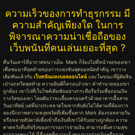
ความเร็วของการทำธุรกรรม มี
ความสำคัญเพียงใด ในการ
พิจารณาความน่าเชื่อถือของ
เว็บพนันที่คนเล่นเยอะที่สุด ?
คืนวันเสาร์ที่อากาศหนาวเย็น Mark ก็จ้องไปที่หน้าจอของเขา
เพื่อชมนาทีสุดท้ายของการแข่งขันฟุตบอลนัดสำคัญ เขาวาง
เดิมพันแล้วกับ
เว็บพนันแทงบอลออนไลน์
และในขณะที่ผู้ตัดสิน
เป่านกหวีดสุดท้าย ความยินดีก็ครอบงำเขา คำทำนายของเขา
ถูกต้อง เขาไปที่เว็บไซต์เดิมพันอย่างกระตือรือร้นเพื่อถอนเงิน
รางวัลของเขา โดยฝันว่าจะเลี้ยงครอบครัวด้วยอาหารมื้อสาย
วันอาทิตย์ แต่ที่น่าประหลาดใจ
เขากลับยังไม่ได้ตามที่ต้องการ
ลองนึกภาพความหงุดหงิดที่เพิ่มขึ้นหาก Mark ต้องรอหลายวัน
หรือหลายสัปดาห์เพื่อเข้าถึงเงินที่เขาได้รับอย่างถูกต้อง ความ
คาดหวังที่แท้จริงของการรอการจ่ายเงิน สามารถดึงความสุข
จากการชนะได้ นี่คือจุดที่ความเร็วของการจ่ายเงินหรือการ