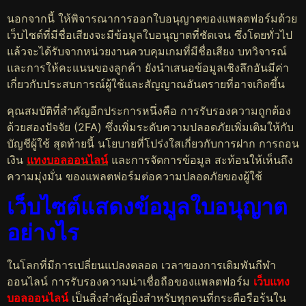
นอกจากนี้ ให้พิจารณาการออกใบอนุญาตของแพลตฟอร์มด้วย
เว็บไซต์ที่มีชื่อเสียงจะมีข้อมูลใบอนุญาตที่ชัดเจน
ซึ่งโดยทั่วไป
แล้วจะได้รับจากหน่วยงานควบคุมเกมที่มีชื่อเสียง บทวิจารณ์
และการให้คะแนนของลูกค้า ยังนำเสนอข้อมูลเชิงลึกอันมีค่า
เกี่ยวกับประสบการณ์ผู้ใช้และสัญญาณอันตรายที่อาจเกิดขึ้น
คุณสมบัติที่สำคัญอีกประการหนึ่งคือ การรับรองความถูกต้อง
ด้วยสองปัจจัย (2FA) ซึ่งเพิ่มระดับความปลอดภัยเพิ่มเติมให้กับ
บัญชีผู้ใช้
สุดท้ายนี้ นโยบายที่โปร่งใสเกี่ยวกับการฝาก การถอน
เงิน
แทงบอลออนไลน์
และการจัดการข้อมูล สะท้อนให้เห็นถึง
ความมุ่งมั่น ของแพลตฟอร์มต่อความปลอดภัยของผู้ใช้
เว็บไซต์แสดงข้อมูลใบอนุญาต
อย่างไร
ในโลกที่มีการเปลี่ยนแปลงตลอด เวลาของการเดิมพันกีฬา
ออนไลน์ การรับรองความน่าเชื่อถือของแพลตฟอร์ม
เว็บแทง
บอลออนไลน์
เป็นสิ่งสำคัญยิ่งสำหรับทุกคนที่กระตือรือร้นใน