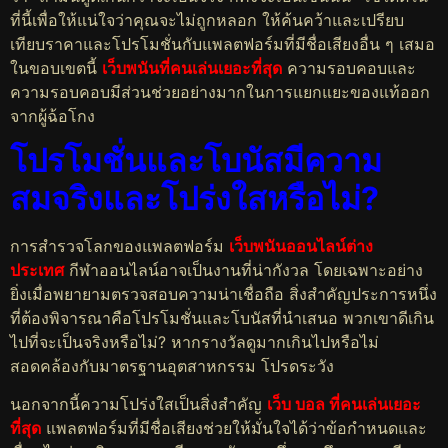
ที่นี้
เพื่อให้แน่ใจว่าคุณจะไม่ถูกหลอก ให้ค้นคว้าและเปรียบ
เทียบราคาและโปรโมชั่นกับแพลตฟอร์มที่มีชื่อเสียงอื่น ๆ เสมอ
ในขอบเขตนี้
เว็บพนันที่คนเล่นเยอะที่สุด
ความรอบคอบและ
ความรอบคอบมีส่วนช่วยอย่างมากในการแยกแยะของแท้ออก
จากผู้ฉ้อโกง
โปรโมชั่นและโบนัสมีความ
สมจริงและโปร่งใสหรือไม่?
การสำรวจโลกของแพลตฟอร์ม
เว็บพนันออนไลน์ต่าง
ประเทศ
กีฬาออนไลน์อาจเป็นงานที่น่ากังวล โดยเฉพาะอย่าง
ยิ่งเมื่อพยายามตรวจสอบความน่าเชื่อถือ สิ่งสำคัญประการหนึ่ง
ที่ต้องพิจารณาคือโปรโมชั่นและโบนัสที่นำเสนอ พวกเขาดีเกิน
ไปที่จะเป็นจริงหรือไม่? หากรางวัลดูมากเกินไปหรือไม่
สอดคล้องกับมาตรฐานอุตสาหกรรม โปรดระวัง
นอกจากนี้ความโปร่งใสเป็นสิ่งสำคัญ
เว็บ บอล ที่คนเล่นเยอะ
ที่สุด
แพลตฟอร์มที่มีชื่อเสียงช่วยให้มั่นใจได้ว่าข้อกำหนดและ