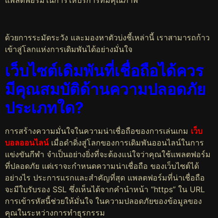
ด้วยการระมัดระวัง และมองหาตัวบ่งชี้เหล่านี้ เราสามารถก้าว
เข้าสู่โลกแห่งการเดิมพันได้อย่างมั่นใจ
เว็บไซต์เดิมพันที่เชื่อถือได้ควร
มีคุณสมบัติด้านความปลอดภัย
ประเภทใด?
การสร้างความมั่นใจในความน่าเชื่อถือของการเล่นเกม
เว็บ
บอลออนไลน์
เมื่อดำดิ่งสู่โลกของการเดิมพันออนไลน์ในการ
แข่งขันกีฬา จำเป็นอย่างยิ่งที่จะต้องแน่ใจว่าคุณใช้แพลตฟอร์ม
ที่ปลอดภัย แต่เราจะกำหนดความน่าเชื่อถือ ของเว็บไซต์ได้
อย่างไร ประการแรกและสำคัญที่สุด แพลตฟอร์มที่น่าเชื่อถือ
จะมีใบรับรอง SSL ซึ่งเห็นได้จากคำนำหน้า “https” ใน URL
การเข้ารหัสนี้ช่วยให้มั่นใจ ในความปลอดภัยของข้อมูลของ
คุณในระหว่างการทำธุรกรรม