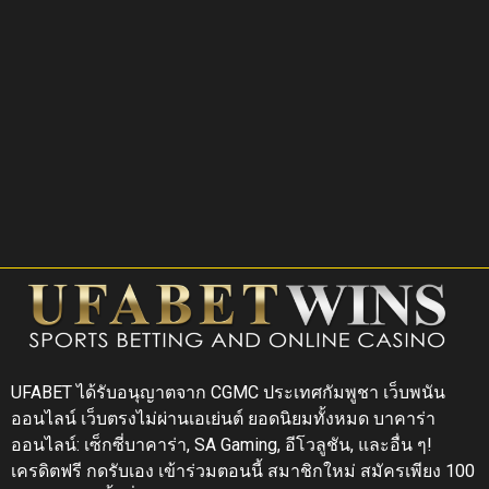
UFABET ได้รับอนุญาตจาก CGMC ประเทศกัมพูชา เว็บพนัน
ออนไลน์ เว็บตรงไม่ผ่านเอเย่นต์ ยอดนิยมทั้งหมด บาคาร่า
ออนไลน์: เซ็กซี่บาคาร่า, SA Gaming, อีโวลูชัน, และอื่น ๆ!
เครดิตฟรี กดรับเอง เข้าร่วมตอนนี้ สมาชิกใหม่ สมัครเพียง 100