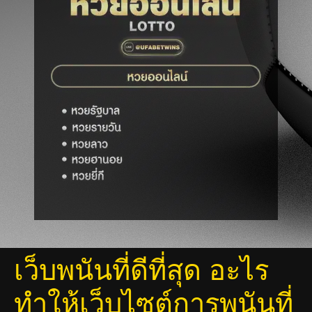
เว็บพนันที่ดีที่สุด อะไร
ทำให้เว็บไซต์การพนันที่