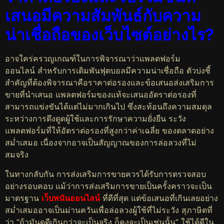
เสนอมีความสัมพันธ์กับความ
น่าเชื่อถือของเว็บไซต์อย่างไร?
อาจใคร่ครวญเกณฑ์ในการพิจารณาว่าแพลตฟอร์ม
ออนไลน์
สำหรับการเดิมพันฟุตบอลมีความน่าเชื่อถือ ตัวบ่งชี้
สำคัญที่ต้องพิจารณาคือราคาต่อรองและข้อเสนอส่งเสริมการ
ขายที่นำเสนอ แพลตฟอร์มของแท้จะเสนออัตราต่อรองที่
สามารถแข่งขันได้แต่ไม่มากเกินไป ซึ่งสะท้อนถึงความสมดุล
ระหว่างการดึงดูดผู้ใช้และการรักษาความยั่งยืน ระวัง
แพลตฟอร์มที่ให้อัตราต่อรองที่สูงกว่าค่าเฉลี่ย ของตลาดอย่าง
สม่ำเสมอ เนื่องจากอาจเป็นสัญญาณของการล่อลวงที่ไม่
สมจริง
ในทางกลับกัน การส่งเสริมการขายควรได้รับการตรวจสอบ
อย่างรอบคอบ แม้ว่าการส่งเสริมการขายเป็นครั้งคราวจะเป็น
มาตรฐาน
เว็บพนันออนไลน์
ที่ดีที่สุด แต่ข้อเสนอที่เกินเลยอย่าง
สม่ำเสมออาจเป็นม่านควันเพื่อล่อลวงผู้ใช้ที่ไม่ระวัง สุภาษิตที่
ว่า “ถ้ามันดูดีเกินกว่าจะเป็นจริง ก็คงจะเป็นเช่นนั้น” ใช้ได้ดีใน