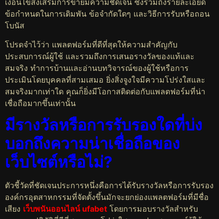
เงื่อนไขส่งเสริมการขายมีความชัดเจน ซึ่งรวมถึงรายละเอียด
ข้อกำหนดในการเดิมพัน ข้อจำกัดใดๆ และวิธีการรับหรือถอน
โบนัส
โปรดจำไว้ว่า แพลตฟอร์มที่ดีที่สุดให้ความสำคัญกับ
ประสบการณ์ผู้ใช้ และรวมถึงการเสนอรางวัลของแท้และ
สมจริง
ทำการบ้านและอ่านบทวิจารณ์ของผู้ใช้หรือการ
ประเมินโดยบุคคลที่สามเสมอ ยิ่งสิ่งจูงใจมีความโปร่งใสและ
สมจริงมากเท่าใด คุณก็ยิ่งมีโอกาสติดต่อกับแพลตฟอร์มที่น่า
เชื่อถือมากขึ้นเท่านั้น
มีรางวัลหรือการรับรองใดที่บ่ง
บอกถึงความน่าเชื่อถือของ
เว็บไซต์หรือไม่?
ตัวชี้วัดที่ชัดเจนประการหนึ่งคือการได้รับรางวัลหรือการรับรอง
องค์กรอุตสาหกรรมที่จัดตั้งขึ้นมักจะยกย่องแพลตฟอร์มที่มีชื่อ
เสียง
เว็บพนันออนไลน์ ufabet
โดยการมอบรางวัลสำหรับ