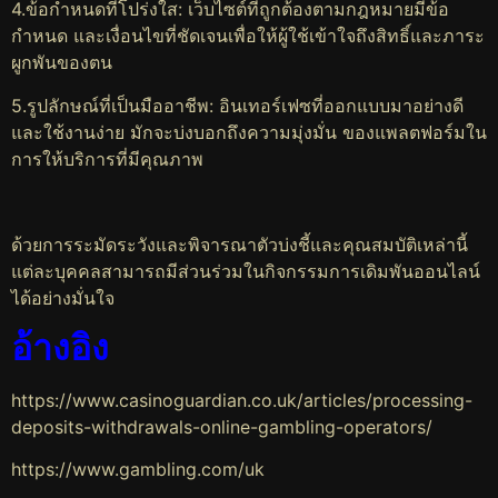
4.ข้อกำหนดที่โปร่งใส: เว็บไซต์ที่ถูกต้องตามกฎหมายมีข้อ
กำหนด และเงื่อนไขที่ชัดเจนเพื่อให้ผู้ใช้เข้าใจถึงสิทธิ์และภาระ
ผูกพันของตน
5.รูปลักษณ์ที่เป็นมืออาชีพ: อินเทอร์เฟซที่ออกแบบมาอย่างดี
และใช้งานง่าย มักจะบ่งบอกถึงความมุ่งมั่น ของแพลตฟอร์มใน
การให้บริการที่มีคุณภาพ
ด้วยการระมัดระวังและพิจารณาตัวบ่งชี้และคุณสมบัติเหล่านี้
แต่ละบุคคลสามารถมีส่วนร่วมในกิจกรรมการเดิมพันออนไลน์
ได้อย่างมั่นใจ
อ้างอิง
https://www.casinoguardian.co.uk/articles/processing-
deposits-withdrawals-online-gambling-operators/
https://www.gambling.com/uk